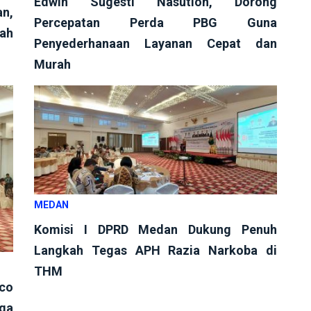
Edwin Sugesti Nasution, Dorong
an,
Percepatan Perda PBG Guna
tah
Penyederhanaan Layanan Cepat dan
Murah
MEDAN
Komisi I DPRD Medan Dukung Penuh
Langkah Tegas APH Razia Narkoba di
THM
ico
rga