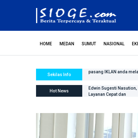
HOME
MEDAN
SUMUT
NASIONAL
EK
pasang IKLAN anda mel
Tiada hari tanpa doa da
Sekilas Info
Edwin Sugesti Nasution
Hot News
Layanan Cepat dan