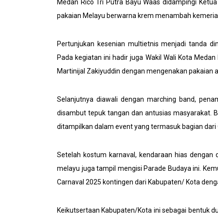
Medan Rico Tri Putra Bayu Waas didampingi Ketu
pakaian Melayu berwarna krem menambah kemeriah
Pertunjukan kesenian multietnis menjadi tanda di
Pada kegiatan ini hadir juga Wakil Wali Kota Medan
Martinijal Zakiyuddin dengan mengenakan pakaian a
Selanjutnya diawali dengan marching band, pen
disambut tepuk tangan dan antusias masyarakat. B
ditampilkan dalam event yang termasuk bagian dari 
Setelah kostum karnaval, kendaraan hias dengan
melayu juga tampil mengisi Parade Budaya ini. Ke
Carnaval 2025 kontingen dari Kabupaten/ Kota de
Keikutsertaan Kabupaten/Kota ini sebagai bentuk d