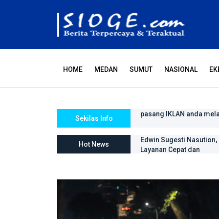
HOME
MEDAN
SUMUT
NASIONAL
EK
pasang IKLAN anda mel
Tiada hari tanpa doa da
Sekilas Info
Edwin Sugesti Nasution
Hot News
Layanan Cepat dan